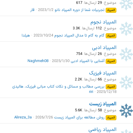
موضوع
29
ارسال‌ها
617
تجربیات شما از دوره المپیاد نانو
2023/1/2
قار
المپیاد
المپیاد نجوم
موضوع
112
ارسال‌ها
3.3K
گام به گام تا مدال المپیاد نجوم
2023/10/24
هیلدا
المپیاد
المپیاد ادبی
موضوع
26
ارسال‌ها
754
آشنایی با المپیاد ادبی
2025/1/30
Naghmeh08
المپیاد
المپیاد فیزیک
موضوع
66
ارسال‌ها
2.2K
بررسی مطالب و مسائل و نکات کتاب مبانی فیزیک، هالیدی
المپیاد
riri
2025/12/18
المپیاد زیست
موضوع
58
ارسال‌ها
5.6K
روش مطالعه برای المپیاد زیست
2026/7/26
Alireza_3a
المپیاد
المپیاد ریاضی