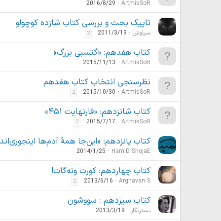
2016/8/29
ArtmisSoR
تاپیک بحث و بررسی کتاب شازده کوچولو
سیاوش
2011/3/19
2
کتاب هفدهم: «گتسبی بزرگ»
2015/11/13
ArtmisSoR
نظرسنجی انتخاب کتاب هفدهم
2015/10/30
ArtmisSoR
2
کتاب شانزدهم: «فارنهایت ۴۵۱»
2015/7/17
ArtmisSoR
2
کتاب پانزدهم؛ «این‌جا همۀ آدم‌ها اینجوری‌اند
2014/1/25
Ham!D ShojaE
کتاب چهاردهم: کورت ونه‌گات!
2013/6/16
Arghavan S
2
کتاب سیزدهم : سووشون
نسترنگار
2013/3/19