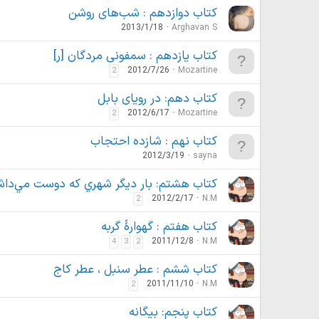
کتاب دوازدهم : شب‌های روشن
2013/1/18
Arghavan S
کتاب یازدهم : سمفونی مردگان [ر]
2012/7/26
Mozartine
2
کتاب دهم: در رویای بابل
2012/6/17
Mozartine
2
کتاب نهم : شازده احتجاب
2012/3/19
sayna
كتاب هشتم: بار ديگر شهري كه دوست مي‌داش
2012/2/17
N.M
2
کتاب هفتم : گهوارهٔ گربه
2011/12/8
N.M
4
3
2
کتاب ششم : عطر سنبل ، عطر کاج
2011/11/10
N.M
2
کتاب پنجم: بیگانه