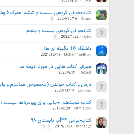
2026/3/31
T.A.P
کتاب‌خوانی گروهی بیست و ششم: «مرگ فروش
2024/10/16
Sinara
2
کتابخوانی گروهی بیست و پنجم
2022/1/22
reyna
2
باشگاه 10 دقیقه ای ها
2021/12/19
MohammadRεζα
معرفی کتاب هایی در مورد انیمه ها
2020/8/31
Rezaot
درس و کتاب خوندن (مخصوص میانترم و پایانتر
نغمه بانو
2020/11/14
کتاب هجدهم: «جایی برای پیرمردها نیست.»
2016/8/29
ArtmisSoR
کتاب‌خوانی ۲۴اُم، تابستان ۹۸
2019/6/24
mohad_z
3
2