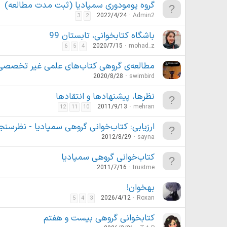
گروه پومودوری سمپادیا (ثبت مدت مطالعه)
2022/4/24
Admin2
3
2
باشگاه کتابخوانی، تابستان 99
2020/7/15
mohad_z
6
5
4
مطالعه‌ی گروهی کتاب‌های علمی غیر تخصصی
2020/8/28
swimbird
نظرها، پیشنهادها و انتقادها
2011/9/13
mehran
12
11
10
ارزیابی: کتاب‌خوانی گروهی سمپادیا - نظرسن
2012/8/29
sayna
کتاب‌خوانی گروهی سمپادیا
2011/7/16
trustme
بهخوان!
2026/4/12
Roxan
5
4
3
کتابخوانی گروهی بیست و هفتم