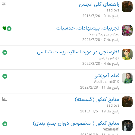
راهنمای کلی انجمن
م
ع
و
sadlove
ا
ض
پاسخ ها
0
2016/7/26
ت
و
م
تجربیات، پیشنهادات، حدسیات
ع
ه
ببینیم چی پیش میاد
ا
م
پاسخ ها
7
2026/7/28
ت
م
نظرسنجی در مورد اساتید زیست شناسی
ه
مهندس مرضی
م
پاسخ ها
4
2022/2/28
فیلم آموزشی
Abolfazlmir810
پاسخ ها
11
2022/2/28
منابع کنکور (گسسته)
ن
ظ
sadlove
ر
پاسخ ها
19
2018/11/5
س
منابع کنکور ( مخصوص دوران جمع بندی)
ن
rezanajafi
ج