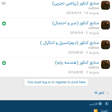
منابع کنکور (ریاضی تجربی)
ن
ن
ظ
sadlove
ج
ر
پاسخ ها
14
2016/9/19
ی
س
منابع کنکور (جبر و احتمال)
ن
sadlove
ج
پاسخ ها
2
2016/9/4
ی
منابع کنکور (دیفرانسیل و انتگرال )
sadlove
پاسخ ها
3
2016/8/28
منابع کنکور (هندسه پایه)
sadlove
پاسخ ها
2
2016/8/28
You must log in or register to post here.
کنکور ۹۶
فارسی
راهنما
خ