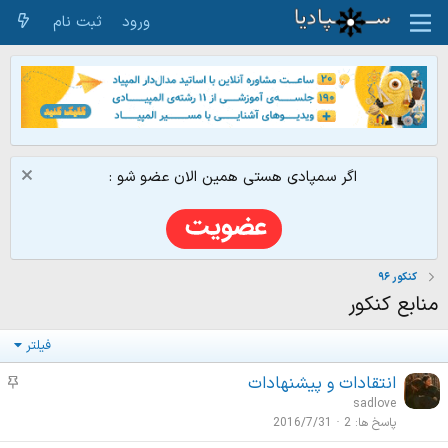
ورود
ثبت نام
اگر سمپادی هستی همین الان عضو شو :
کنکور ۹۶
منابع کنکور
فیلتر
انتقادات و پیشنهادات
م
و
sadlove
ض
پاسخ ها
2
2016/7/31
و