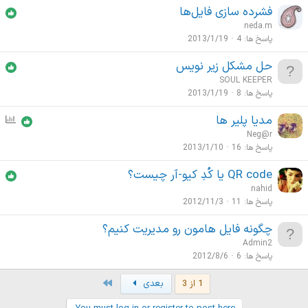
فشرده سازی فایل‌ها
neda.m
پاسخ ها
4
2013/1/19
حل مشکل زیر نویس
SOUL KEEPER
پاسخ ها
8
2013/1/19
مدیا پلیر ها
ن
ظ
Neg@r
ر
پاسخ ها
16
2013/1/10
س
QR code یا کُدِ کیو-آر چیست؟
ن
nahid
ج
پاسخ ها
11
2012/11/3
ی
چگونه فایل هامون رو مدیریت کنیم؟
Admin2
پاسخ ها
6
2012/8/6
Last
1 از 3
بعدی