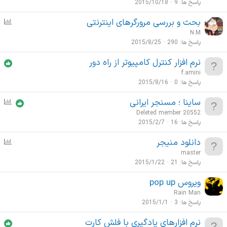
پاسخ ها
9
2015/10/18
بحث و بررسی مرورگرهای اینترنتی
ن
ظ
N.M
ر
پاسخ ها
290
2015/8/25
س
نرم افزار کنترل کامپیوتر از راه دور
ن
f.amini
ج
پاسخ ها
0
2015/8/16
ی
ساینا ؛ مسنجر ایرانی
ن
ظ
Deleted member 20552
ر
پاسخ ها
16
2015/2/7
س
دانلود منیجر
ن
ن
ظ
master
ج
ر
پاسخ ها
21
2015/1/22
ی
س
ویروس pop up
ن
Rain Man
ج
پاسخ ها
3
2015/1/1
ی
نرم‌ افزارهای یادگیری با فلش کارت