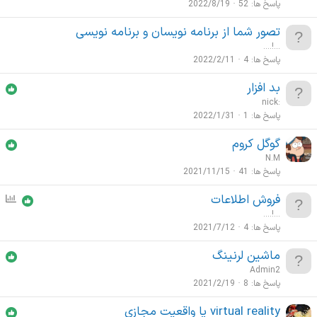
ر
پاسخ ها
52
2022/8/19
س
تصور شما از برنامه نویسان و برنامه نویسی
ن
....!...
ج
پاسخ ها
4
2022/2/11
ی
بد افزار
nick:
پاسخ ها
1
2022/1/31
گوگل کروم
N.M
پاسخ ها
41
2021/11/15
فروش اطلاعات
ن
ظ
....!...
ر
پاسخ ها
4
2021/7/12
س
ماشین لرنینگ
ن
Admin2
ج
پاسخ ها
8
2021/2/19
ی
virtual reality یا واقعیت مجازی