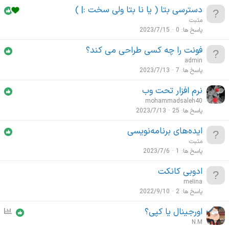
دسترسی بتا ( یا نا بتا ولی سخت :| )
مثبت
پاسخ ها
0
2023/7/15
فونت را چه کسی طراحی می کند؟
admin
پاسخ ها
7
2023/7/13
نرم افزار تحت وب
mohammadsaleh40
پاسخ ها
25
2023/7/13
ایده‌های برنامه‌نویسی
مثبت
پاسخ ها
1
2023/7/6
ادوبی کانکت
meIina
پاسخ ها
2
2022/9/10
اورجینال یا کپی؟
ن
ظ
N.M