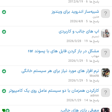
ض
پاسخ ها
6
2012/6/19
ت
و
م
شبیه‌ساز اندروید برای ویندوز
ع
ه
متین.
ا
م
پاسخ ها
5
2026/4/8
ت
م
اپ های جالب و کاربردی
ه
نسیـم
م
پاسخ ها
19
2026/3/28
مشکل در باز کردن فایل های با پسوند rar
مهتاب
پاسخ ها
5
2026/1/29
نرم افزار های مورد نیاز برای هر سیستم خانگی
Moshk
پاسخ ها
5
2026/1/29
کارکردن همزمان با دو سیستم عامل روی یک کامپیوتر
admin
پاسخ ها
14
2026/1/29
معرفی بازی های جالب.