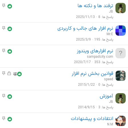
و
ترفند ها و نکته ها
م
ع
و
JB
ا
ض
پاسخ ها
8
2025/11/13
ت
و
م
نرم افزار های جالب و کاربردی
م
ع
ه
و
Mr.E
ا
م
ض
پاسخ ها
195
2025/3/9
ت
و
م
نرم افزارهای ویندوز
م
ع
ه
و
sampadcity.com
ا
م
ض
پاسخ ها
353
2020/7/17
ت
و
م
قوانین بخش نرم افزار
ق
م
ع
ه
ف
و
speed
ا
م
ل
ض
پاسخ ها
0
2015/1/22
ت
ش
و
م
آموزش
م
د
ع
ه
و
JB
ه
ا
م
ض
پاسخ ها
3
2014/9/15
ت
و
م
انتقادات و پیشنهادات
م
ع
ه
و
N.M
ا
م