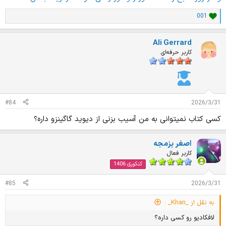
001
ا
م
ت
Ali Gerrard
ی
ا
کاربر حرفه‌ای
ز
ا
ت
:
#84
2026/3/31
کسی کتاب نمیتوانی به من آسیب بزنی از دیوید گاگینزو داره؟
اصغر بزمجه
کاربر فعال
کنکوری 1406
#85
2026/3/31
به نقل از _Khan_ :
لافکادیو رو کسی داره؟