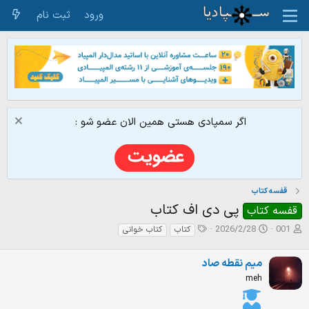
ورود
ثبت نام
اگر سمپادی هستی همین الان عضو شو :
قفسه کتاب‌
پی دی اف کتاب
قفسه کتاب
ش
ت
ت
2026/2/28
001
کتاب
کتاب خوانی
ر
ا
گ‌
و
ر
ه
میم نقطه صاد
ع
ی
ا
ک
خ
meh
ن
ش
ن
ر