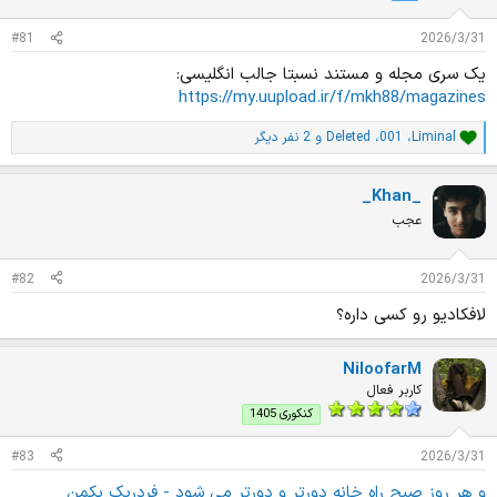
د
و
ه
ع
#81
2026/3/31
م
و
یک سری مجله و مستند نسبتا جالب انگلیسی:
ض
https://my.uupload.ir/f/mkh88/magazines
و
ع
Liminal
،
001
،
Deleted
و 2 نفر دیگر
ا
م
ت
_Khan_
ی
ا
عجب
ز
ا
ت
#82
2026/3/31
:
لافکادیو رو کسی داره؟
NiloofarM
کاربر فعال
کنکوری 1405
#83
2026/3/31
و هر روز صبح راه خانه دورتر و دورتر می شود - فردریک بکمن