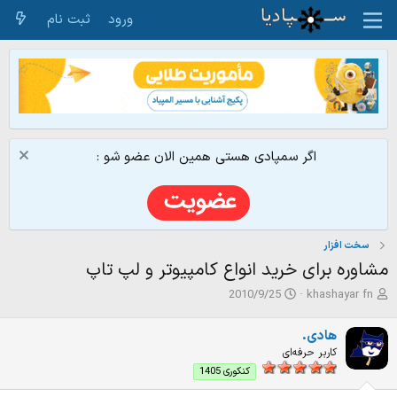
ورود
ثبت نام
اگر سمپادی هستی همین الان عضو شو :
سخت افزار
مشاوره برای خرید انواع کامپیوتر و لپ تاپ
ش
ت
2010/9/25
khashayar fn
ر
ا
و
ر
هادی.
ع
ی
کاربر حرفه‌ای
ک
خ
کنکوری 1405
ن
ش
ن
ر