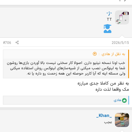
-ژ-
TT
#706
2026/5/15
به نقل از هادی. :
خب اونا نسخه نیتیو دارن. اصولا کار سختی نیست بالا آوردن بازی‌ها روشون
شما یه لینوکس نصب میکنی از شبیه‌سازهای لینوکس روش استفاده میکنی
ولی مسئله اینه که آیا کاربر حوصله این همه زحمت رو داره یا نه.
به نظر من کاملا جدی میارزه
مک واقعا لذت داره
هادی.
ا
م
ت
_Khan_
ی
ا
عجب
ز
ا