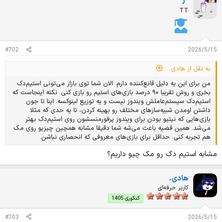
-ژ-
ی
ا
TT
ز
ا
ت
:
#702
2026/5/15
به نقل از هادی. :
من برای این یه دلیل قانع‌کننده دارم. الان شما توی بازار می‌تونی استیم‌دک
بخری و روش تقریبا ۹۰ درصد بازی‌های استیم رو بازی کنی. نکته اینجاست که
استیم‌دک سیستم‌عاملش ویندوز نیست و یه توزیع لینوکسه. اینا تا جون
داشتن اومدن شبیه‌سازهای مختلف رو بهینه کردن، تا یه حدی که مثلا
بازی‌‌هایی که نیتیو بودن برای ویندوز پرفورمنسشون روی استیم‌دک بهتر
می‌شد. همین قضیه باعث می‌شه شما دقیقا مشابه همچین چیزیو روی مک
هم تجربه کنی. حداقل برای بازی‌های معروفی که انحصاری نباشن.
مشابه استیم دک رو مک چیو داریم؟
هادی.
کاربر حرفه‌ای
کنکوری 1405
#703
2026/5/15