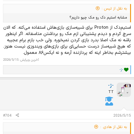
به نقل از تیس :
مشابه استیم دک رو مک چیو داریم؟
استیم‌دک از Proton برای شبیه‌سازی بازی‌هاش استفاده می‌کنه. که الان
سرچ کردم و دیدم پشتیبانی ازم مک رو برداشتن متاسفانه. اگر اینطور
باشه نه مک اصلا بدرد بازی کردن نمیخوره. ولی خب بازم برام عجیبه
که هیچ شبیه‌ساز درست حسابی‌ای برای بازی‌های ویندوزی نیست هنوز.
بیشترشم بخاطر اینه که پردازنده آرمه و نه ایکس۸۶ معمول.
آخرین ویرایش:
2026/5/15
-ژ-
ا
م
ت
-ژ-
ی
ا
TT
ز
ا
ت
:
#704
2026/5/15
به نقل از هادی. :