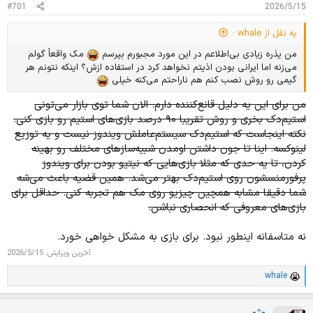
د
و
#701
2026/5/15
ه
ع
م
به نقل از whale :
و
من یذره زیادی بی‌اطلاعم در این مورد مجبورم بپرسم
مک واقعاً گولم
ض
می‌زنه اما ایرانی بودن اذیتم نخواهد کرد در استفاده ازش؟ اینکه نتونم هر
و
گیمی رو روش نصب کنم هم ناراحتم می‌کنه خیلی
ع
من برای این یه دلیل قانع‌کننده دارم. الان شما توی بازار می‌تونی
استیم‌دک بخری و روش تقریبا ۹۰ درصد بازی‌های استیم رو بازی کنی.
نکته اینجاست که استیم‌دک سیستم‌عاملش ویندوز نیست و یه توزیع
لینوکسه. اینا تا جون داشتن اومدن شبیه‌سازهای مختلف رو بهینه
کردن، تا یه حدی که مثلا بازی‌‌هایی که نیتیو بودن برای ویندوز
پرفورمنسشون روی استیم‌دک بهتر می‌شد. همین قضیه باعث می‌شه
شما دقیقا مشابه همچین چیزیو روی مک هم تجربه کنی. حداقل برای
بازی‌های معروفی که انحصاری نباشن.
نه متاسفانه اینطور نبود. برای بازی به مشکل خواهی خورد.
آخرین ویرایش:
2026/5/15
whale
ا
م
ت