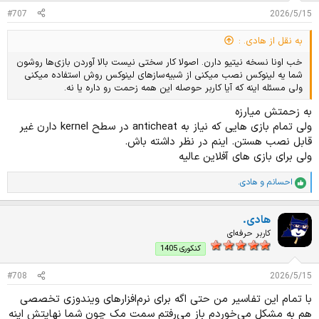
ت
#707
2026/5/15
:
به نقل از هادی. :
خب اونا نسخه نیتیو دارن. اصولا کار سختی نیست بالا آوردن بازی‌ها روشون
شما یه لینوکس نصب میکنی از شبیه‌سازهای لینوکس روش استفاده میکنی
ولی مسئله اینه که آیا کاربر حوصله این همه زحمت رو داره یا نه.
به زحمتش میارزه
ولی تمام بازی هایی که نیاز به anticheat در سطح kernel دارن غیر
قابل نصب هستن. اینم در نظر داشته باش.
ولی برای بازی های آفلاین عالیه
احسانم
و
هادی.
ا
م
ت
هادی.
ی
ا
کاربر حرفه‌ای
ز
کنکوری 1405
ا
ت
#708
2026/5/15
:
با تمام این تفاسیر من حتی اگه برای نرم‌افزارهای ویندوزی تخصصی
هم به مشکل می‌خوردم باز می‌رفتم سمت مک چون شما نهایتش اینه