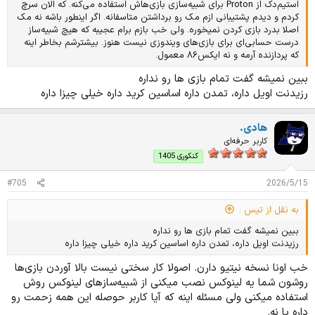
استیم‌دک از Proton برای شبیه‌سازی بازی‌هاش استفاده می‌کنه. که الان سرچ
کردم و دیدم پشتیبانی ازم مک رو برداشتن متاسفانه. اگر اینطور باشه نه مک
اصلا بدرد بازی کردن نمیخوره. ولی خب بازم برام عجیبه که هیچ شبیه‌ساز
درست حسابی‌ای برای بازی‌های ویندوزی نیست هنوز. بیشترشم بخاطر اینه
که پردازنده آرمه و نه ایکس۸۶ معمول.
ببین نمیشه گفت تمام بازی ها رو نداره
رزیدنت اویل داره، تمدن داره اساسین کرید داره خیلی چیزا داره
هادی.
کاربر حرفه‌ای
کنکوری 1405
#705
2026/5/15
به نقل از تیس :
ببین نمیشه گفت تمام بازی ها رو نداره
رزیدنت اویل داره، تمدن داره اساسین کرید داره خیلی چیزا داره
خب اونا نسخه نیتیو دارن. اصولا کار سختی نیست بالا آوردن بازی‌ها
روشون شما یه لینوکس نصب میکنی از شبیه‌سازهای لینوکس روش
استفاده میکنی ولی مسئله اینه که آیا کاربر حوصله این همه زحمت رو
داره یا نه.