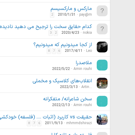
مارکس و مارکسیسم
2010/1/31
pay@m
2
کدام حقایق سخت را ترجیح می دهید نادیده 
2020/4/23
nokia
3
2
از کجا میدونیم که میدونیم؟
2017/4/11
Leo
8
7
6
ملاصدرا
2022/5/22
Amin rouhi
انقلاب‌های کلاسیک و مخملی
2022/3/13
Artin...
سخن شاعرانه/ متفکرانه
2022/2/13
Amin rouhi
حقیقت vs کاربرد (اثبات .... (فلسفه) خودکشی)
2011/9/13
mhmmdshirazi
8
7
6