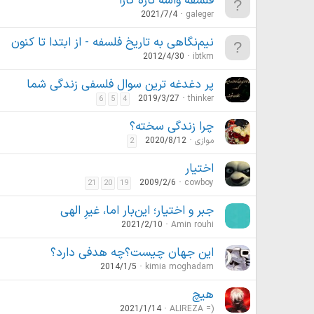
فلسفه واسه تازه کارا
2021/7/4
galeger
نیم‌نگاهی به تاریخ فلسفه - از ابتدا تا کنون
2012/4/30
ibtkm
پر دغدغه ترین سوال فلسفی زندگی شما
2019/3/27
thinker
6
5
4
چرا زندگی سخته؟
موازی
2020/8/12
2
اختیار
2009/2/6
cowboy
21
20
19
جبر و اختیار؛ این‌بار اما، غیرِ الهی
2021/2/10
Amin rouhi
این جهان چیست؟چه هدفی دارد؟
2014/1/5
kimia moghadam
هیچ
2021/1/14
ALIREZA =)