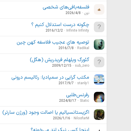
فلسفه‌بافی‌های شخصی
نون
2026/4/8
چگونه درست استدلال کنیم ؟
2016/12/2
Infinite Infinity
توصیه هایِ عجیب فلاسفه کهن چین
2016/7/8
Radikal
گئورگ ویلهلم فریدریش (هگل)
2009/12/15
sub_zero
مکتب گرایی در سمپادیا: رئالیسم درونی
2017/9/7
stanly1
رفرنس‌طلبی
2024/8/17
Static
اگزیستانسیالیم یا اصالت وجود (ورژن سارتر)
2026/1/16
NiloofarM
اینجا کسی نیک لند می‌خونه؟