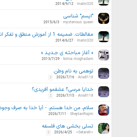
2014/9/12
matin320
"ایسم" شناسی
2015/6/3
mysterious queen
مغالطات. ضمیمه 1 از آموزش منطق و تفکر انتقادی
2014/6/27
matin320
« آغاز مباحثـه ی جـدیـد »
2013/7/29
kimia moghadam
توهمی به نام وطن.
2026/7/16
Aria8118
2
خدایا مرسی؟ عشقمو آفریدی؟
2026/7/15
Aria8118
2
سلام، من خدا هستم. - آیا خدا به صرف وجود 
2026/7/11
SheytanRajim
تسلی بخشی های فلسفه
2026/4/25
⭐️Setareh⭐️
2