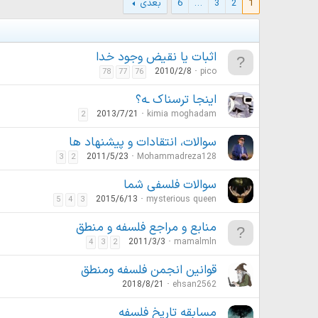
1
2
3
…
6
بعدی
اثبات یا نقیض وجود خدا
2010/2/8
pico
78
77
76
اینجا ترسناک ـه؟
2013/7/21
kimia moghadam
2
سوالات، انتقادات و پیشنهاد ها
2011/5/23
Mohammadreza128
3
2
سوالات فلسفی شما
2015/6/13
mysterious queen
5
4
3
منابع و مراجع فلسفه و منطق
2011/3/3
mamalmln
4
3
2
قوانین انجمن فلسفه ومنطق
2018/8/21
ehsan2562
مسابقه تاریخ فلسفه