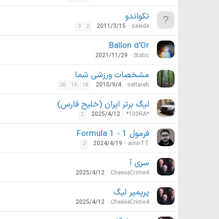
تکواندو
2011/3/15
saeide
3
2
Ballon d'Or
2021/11/29
Static
مشخصات ورزشی شما
2010/9/4
settareh
20
19
18
لیگ برتر ایران (خلیج فارس)
2025/4/12
*100RA*
2
فرمول 1 - Formula 1
2024/4/19
amirTT
2
سری آ
2025/4/12
CheeseCrime4
پریمیر لیگ
2025/4/12
CheeseCrime4