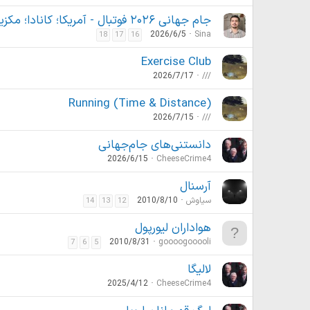
جام جهانی ۲۰۲۶ فوتبال - آمریکا؛ کانادا؛ مکزیک
2026/6/5
Sina
18
17
16
Exercise Club
2026/7/17
///
Running (Time & Distance)
2026/7/15
///
دانستنی‌های جام‌جهانی
2026/6/15
CheeseCrime4
آرسنال
سیاوش
2010/8/10
14
13
12
هواداران لیورپول
2010/8/31
goooogooooli
7
6
5
لالیگا
2025/4/12
CheeseCrime4