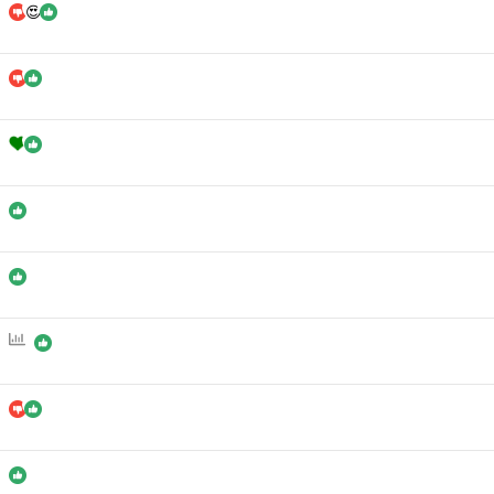
س
ن
ج
ی
ن
ظ
ر
س
ن
ج
ی