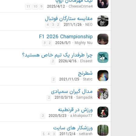
لیگ‌ قهرمانان اروپا
2025/4/12
CheeseCrime4
11
10
9
مقایسه ستارگان فوتبال
2011/1/26
NEO
4
3
2
F1 2026 Championship
2026/5/1
Mighty Niu
3
2
چرا طرفدار یک تیم خاص هستید؟
2026/4/16
Elsaest
2
شطرنج
2021/11/25
Static
2
مدال گیران سمپادی
2010/3/18
Sampadik
2
ورزش در قرنطینه
2020/5/23
a.khakpour77
2
ورزشکار های سایت
2011/2/4
settareh
5
4
3