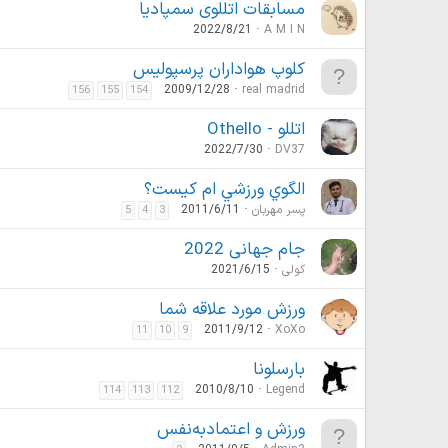
مسابقات اتللوی سمپادیا
2022/8/21
A M I N
کلوپ هواداران پرسپولیس
2009/12/28
real madrid
156
155
154
اتللو - Othello
2022/7/30
DV37
الگوي ورزشي ام كيست؟
پسر مهربان
2011/6/11
5
4
3
جام جهانی 2022
کولی
2021/6/15
ورزش مورد علاقه شما
2011/9/12
XoXo
11
10
9
بارسلونا
2010/8/10
Legend
114
113
112
ورزش و اعتمادبه‌نفس