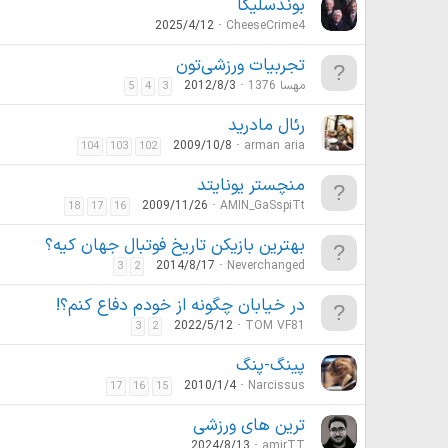
بوندسلیگا
2025/4/12
CheeseCrime4
تجربیات ورزشی‌تون
مهسا 1376
2012/8/3
5
4
3
رئال مادرید
2009/10/8
arman aria
104
103
102
منچستر یونایتد
2009/11/26
AMIN_GaSspiTt
18
17
16
بهترین بازیکن تاریخ فوتبال جهان کیه؟
2014/8/17
Neverchanged
3
2
در خیابان چگونه از خودم دفاع کنم؟!
2022/5/12
TOM VF81
3
2
پينگ-پنگ
2010/1/4
Narcissus
17
16
15
ترین های ورزشی
2024/8/13
amirTT