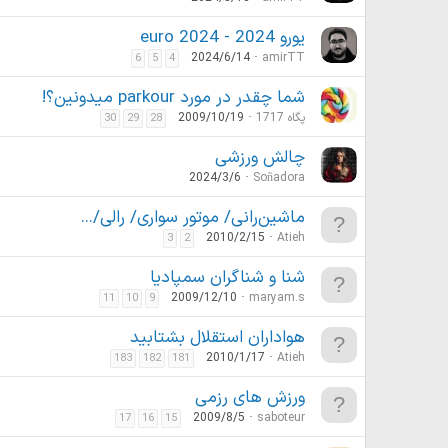
یورو 2024 - euro 2024
2024/6/14
amirTT
6
5
4
شما چقدر در مورد parkour میدونین؟!
پگاه 1717
2009/10/19
30
29
28
چالش ورزشی
2024/3/6
Soñadora
ماشین‌رانی/ موتور سواری/ رالی/...
2010/2/15
Atieh
3
2
شنا و شناگران سمپادیا
2009/12/10
maryam.s
11
10
9
هواداران استقلال بشتابید
2010/1/17
Atieh
183
182
181
ورزش های رزمی
2009/8/5
saboteur
17
16
15