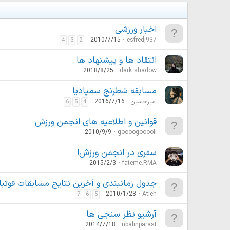
اخبار ورزشی
2010/7/15
esfredj937
4
3
2
انتقاد ها و پیشنهاد ها
2018/8/25
dark shadow
مسابقه شطرنج سمپادیا
امیرحسین
2016/7/16
6
5
4
قوانین و اطلاعیه های انجمن ورزش
2010/9/9
goooogooooli
سفری در انجمن ورزش!
2015/2/3
fateme.RMA
جدول زمانبندی و آخرین نتایج مسابقات فوتبا
2010/1/28
Atieh
7
6
5
آرشیو نظر سنجی ها
2014/7/18
nbalinparast