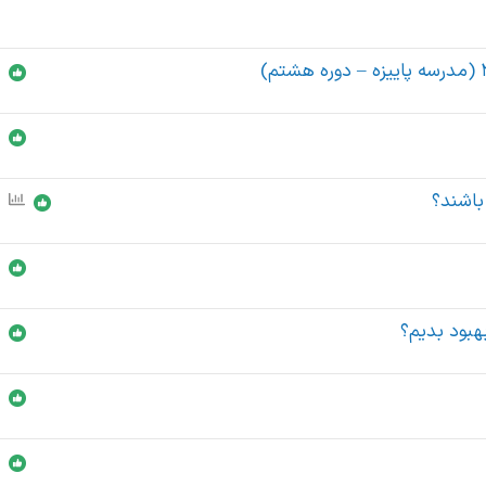
 باشند؟
ن
ظ
ر
س
ن
ج
هبود بدیم؟
ی