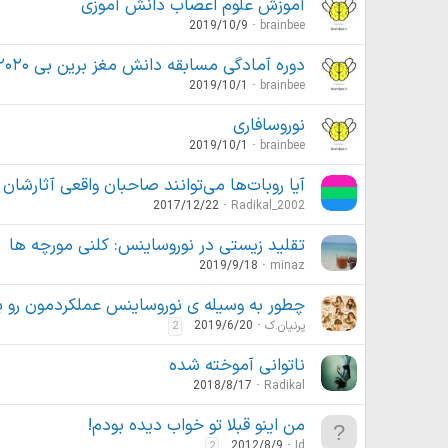
آموزش علوم اعصاب دانش آموزی
2019/10/9
brainbee
دوره‌ آمادگی مسابقه دانش مغز برین بی ۲۰۲۰ (مدرسه پاییزه – دوره هشتم)
2019/10/1
brainbee
نوروسافاری
2019/10/1
brainbee
آیا روبات‌ها می‌توانند صاحبان واقعی آثارشان
2017/12/22
Radikal_2002
تقلید زیستی در نوروساینس: کلنی مورچه ها
2019/9/18
minaz
چطور به وسیله ی نوروساینس عملکردمون رو ب
پرنیان.ک
2019/6/20
2
ناتوانی آموخته شده
2018/8/17
Radikal
من اینو قبلا تو خواب دیده بودم!
2012/8/9
Id
2