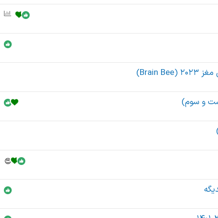
ن
ظ
ر
س
ن
ج
Brain)
ی
ست و سوم)
یگه