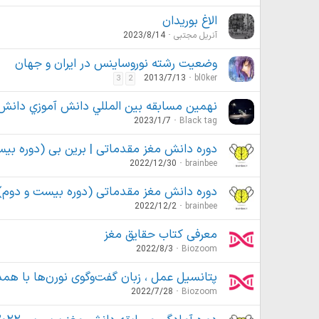
الاغ بوریدان
آنریل مجتبی
2023/8/14
وضعیت رشته نوروساینس در ایران و جهان
2013/7/13
bl0ker
3
2
نهمین مسابقه بين المللي دانش آموزي دانش مغز ۲۰۲۳ ( Bee
2023/1/7
Black tag
دوره دانش مغز مقدماتی | برین بی (دوره بی
2022/12/30
brainbee
دوره دانش مغز مقدماتی (دوره بیست و دوم)
2022/12/2
brainbee
معرفی کتاب حقایق مغز
2022/8/3
Biozoom
پتانسیل عمل ، زبان گفت‌وگوی نورن‌ها با همد
2022/7/28
Biozoom