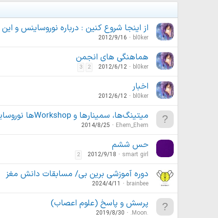
از اینجا شروع کنین : درباره نوروساینس و این
2012/9/16
bl0ker
هماهنگی های انجمن
2012/6/12
bl0ker
3
2
اخبار
2012/6/12
bl0ker
میتینگ‌ها، سمینارها و Workshopها نوروساینس
2014/8/25
Ehem_Ehem
حس ششم
2012/9/18
smart girl
2
دوره آموزشی برین بی/ مسابقات دانش مغز
2024/4/11
brainbee
پرسش و پاسخ (علوم اعصاب)
2019/8/30
.Moon.