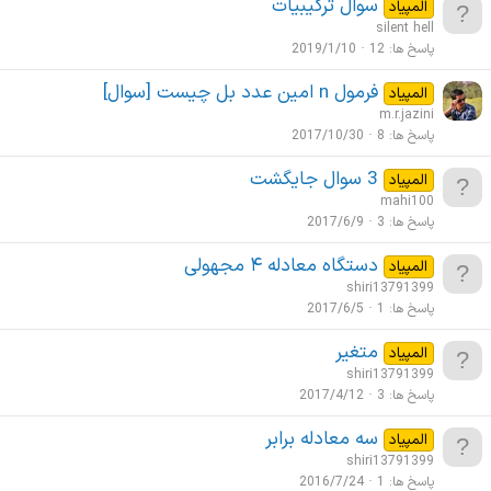
سوال ترکیبیات
المپیاد
ن
silent hell
ج
پاسخ ها
12
2019/1/10
ی
فرمول n امین عدد بل چیست [سوال]
المپیاد
m.r.jazini
پاسخ ها
8
2017/10/30
3 سوال جایگشت
المپیاد
mahi100
پاسخ ها
3
2017/6/9
ﺩﺳﺘﮕﺎﻩ ﻣﻌﺎﺩﻟﻪ ۴ ﻣﺠﻬﻮﻟﯽ
المپیاد
shiri13791399
پاسخ ها
1
2017/6/5
متغیر
المپیاد
shiri13791399
پاسخ ها
3
2017/4/12
سه معادله برابر
المپیاد
shiri13791399
پاسخ ها
1
2016/7/24