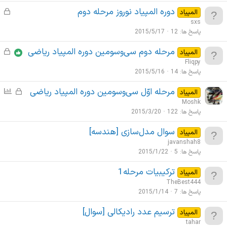
دوره المپياد نوروز مرحله دوم
ق
المپیاد
ف
sxs
ل
پاسخ ها
12
2015/5/17
ش
مرحله دوم سی‌وسومین دوره المپیاد ریاضی
ق
المپیاد
د
ف
Fliqpy
ه
ل
پاسخ ها
14
2015/5/16
ش
مرحله اوّل سی‌وسومین دوره المپیاد ریاضی
ق
ن
المپیاد
د
ف
ظ
Moshk
ه
ل
ر
پاسخ ها
122
2015/3/20
ش
س
سوال مدل‌سازی [هندسه]
المپیاد
د
ن
javanshah8
ه
ج
پاسخ ها
5
2015/1/22
ی
ترکیبیات مرحله1
المپیاد
TheBest444
پاسخ ها
7
2015/1/14
ترسیم عدد رادیکالی [سوال]
المپیاد
tahar