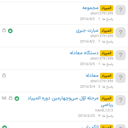
مجموعه
المپیاد
shiri13791399
پاسخ ها
1
2016/4/2
عبارت جبری
ق
المپیاد
ف
shiri13791399
ل
پاسخ ها
7
2016/4/2
ش
ﺩﺳﺘﮕﺎﻩ ﻣﻌﺎﺩﻟﻪ
المپیاد
د
shiri13791399
ه
پاسخ ها
1
2016/3/5
ﻣﻌﺎﺩﻟﻪ
ق
المپیاد
ف
shiri13791399
ل
پاسخ ها
2
2016/3/4
ش
مرحله اوّل سی‌وچهارمین دوره المپیاد
ق
ن
المپیاد
د
ف
ظ
ریاضی
ه
ل
ر
navid_1212
ش
س
پاسخ ها
9
2016/2/23
د
ن
الگو یابی
المپیاد
ه
ج