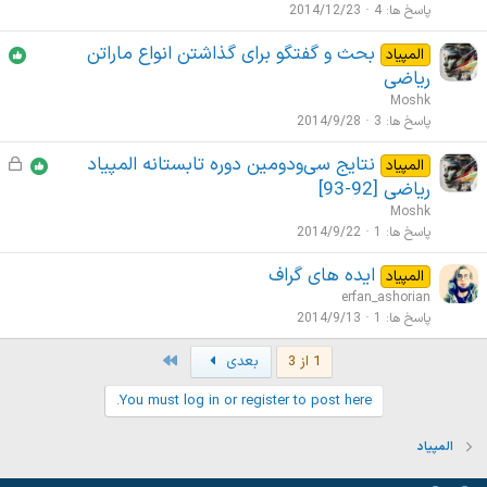
پاسخ ها
4
2014/12/23
بحث و گفتگو برای گذاشتن انواع ماراتن
المپیاد
ریاضی
Moshk
پاسخ ها
3
2014/9/28
نتایج سی‌ودومین دوره تابستانه المپیاد
ق
المپیاد
ف
ریاضی [92-93]
ل
Moshk
ش
پاسخ ها
1
2014/9/22
د
ایده های گراف
المپیاد
ه
erfan_ashorian
پاسخ ها
1
2014/9/13
Last
1 از 3
بعدی
You must log in or register to post here.
المپیاد