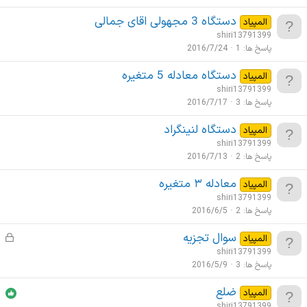
دستگاه 3 مجهولی اقای جمالی
المپیاد
shiri13791399
پاسخ ها
1
2016/7/24
دستگاه معادله 5 متغیره
المپیاد
shiri13791399
پاسخ ها
3
2016/7/17
ﺩﺳﺘﮕﺎﻩ ﻟﻨﯿﻨﮕﺮﺍﺩ
المپیاد
shiri13791399
پاسخ ها
2
2016/7/13
ﻣﻌﺎﺩﻟﻪ ۳ ﻣﺘﻐﯿﺮﻩ
المپیاد
shiri13791399
پاسخ ها
2
2016/6/5
سوال تجزیه
ق
المپیاد
ف
shiri13791399
ل
پاسخ ها
3
2016/5/9
ش
ضلع
المپیاد
د
shiri13791399