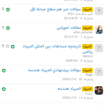
ل
ض
پاسخ ها
2
2013/12/6
م
ش
و
ه
سوالات جبر هم سطح مرحله اوّل
م
المپیاد
د
ع
م
و
کاربر حذف شده 8031
ه
ا
ض
پاسخ ها
6
2013/8/29
ت
و
م
مقالات آموزشی
م
المپیاد
ع
ه
و
erfan_ashorian
ا
م
ض
پاسخ ها
7
2013/7/10
ت
و
م
تاریخچه مسابقات بین المللی المپیاد
ق
م
المپیاد
ع
ه
ف
و
ریاضی
ا
م
ل
ض
Admin2
ت
ش
و
پاسخ ها
0
2008/9/6
م
د
ع
ه
سوالات پيشنهادي المپياد هندسه
المپیاد
ه
ا
م
Fliqpy
ت
پاسخ ها
26
2026/1/10
م
ه
المپیاد هندسه
المپیاد
م
حمیده
پاسخ ها
14
2026/1/10