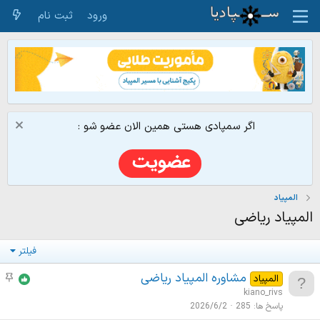
ورود
ثبت نام
اگر سمپادی هستی همین الان عضو شو :
المپیاد
المپیاد ریاضی
فیلتر
مشاوره المپیاد ریاضی
م
المپیاد
و
kiano_rivs
ض
پاسخ ها
285
2026/6/2