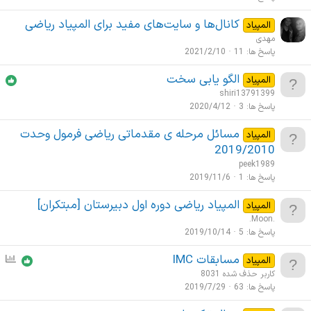
ش
س
کانال‌ها و سایت‌های مفید برای المپیاد ریاضی
المپیاد
د
ن
مهدی
ه
ج
پاسخ ها
11
2021/2/10
ی
الگو یابی سخت
المپیاد
shiri13791399
پاسخ ها
3
2020/4/12
مسائل مرحله ی مقدماتی ریاضی فرمول وحدت
المپیاد
2019/2010
peek1989
پاسخ ها
1
2019/11/6
المپیاد ریاضی دوره اول دبیرستان [مبتکران]
المپیاد
.Moon.
پاسخ ها
5
2019/10/14
مسابقات IMC
ن
المپیاد
ظ
کاربر حذف شده 8031
ر
پاسخ ها
63
2019/7/29
س