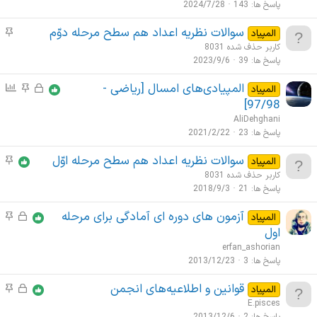
ض
پاسخ ها
143
2024/7/28
ت
و
م
سوالات نظریه اعداد هم سطح مرحله دوّم
م
المپیاد
ع
ه
و
کاربر حذف شده 8031
ا
م
ض
پاسخ ها
39
2023/9/6
ت
و
م
المپیادی‌های امسال [ریاضی -
ق
م
ن
المپیاد
ع
ه
ف
و
ظ
97/98]
ا
م
ل
ض
ر
AliDehghani
ت
ش
و
س
پاسخ ها
23
2021/2/22
م
د
ع
ن
ه
سوالات نظریه اعداد هم سطح مرحله اوّل
م
المپیاد
ه
ا
ج
م
و
کاربر حذف شده 8031
ت
ی
ض
پاسخ ها
21
2018/9/3
م
و
ه
آزمون های دوره ای آمادگی برای مرحله
ق
م
المپیاد
ع
م
ف
و
اول
ا
ل
ض
erfan_ashorian
ت
ش
و
پاسخ ها
3
2013/12/23
م
د
ع
ه
قوانين و اطلاعیه‌های انجمن
ق
م
المپیاد
ه
ا
م
ف
و
E.pisces
ت